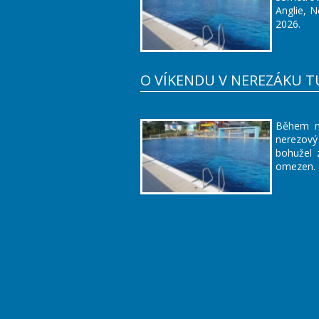
Anglie, 
2026.
O VÍKENDU V NEREZÁKU T
Během na
nerezový
bohužel 
omezen.