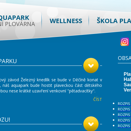
QUAPARK
WELLNESS
ŠKOLA PL
NÍ PLOVÁRNA
OBS
APARKU
onový závod Železný knedlík se bude v Děčíně konat v
, náš aquapark bude hostit plaveckou část dětského
ebou nese krátké uzavření venkovní "pětadvacítky".
ČÍST
ROZPIS
ROZPIS
ROZPIS
OZU!
ROZPIS
ROZPIS