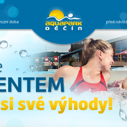
vozní doba
před návšt