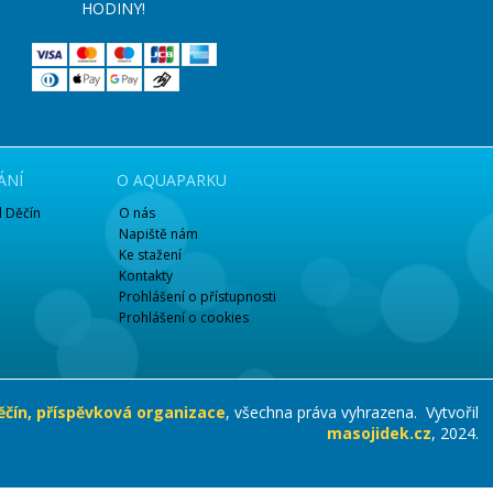
HODINY!
ÁNÍ
O AQUAPARKU
 Děčín
O nás
Napiště nám
Ke stažení
Kontakty
Prohlášení o přístupnosti
Prohlášení o cookies
čín, příspěvková organizace
, všechna práva vyhrazena. Vytvořil
masojidek.cz
, 2024.