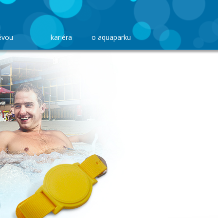
ěvou
kariéra
o aquaparku