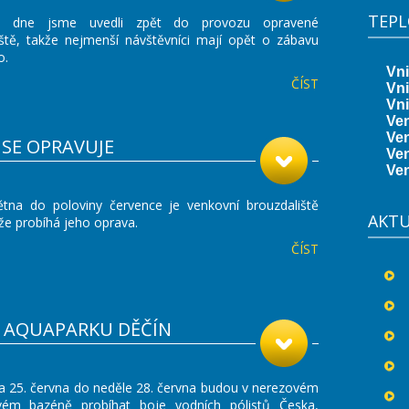
TEP
o dne jsme uvedli zpět do provozu opravené
iště, takže nejmenší návštěvníci mají opět o zábavu
o.
ČÍST
SE OPRAVUJE
ětna do poloviny července je venkovní brouzdaliště
AKT
že probíhá jeho oprava.
ČÍST
V AQUAPARKU DĚČÍN
ka 25. června do neděle 28. června budou v nerezovém
ém bazéně probíhat boje vodních pólistů Česka,