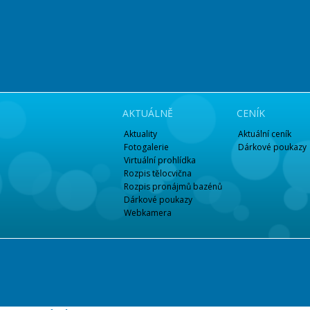
AKTUÁLNĚ
CENÍK
Aktuality
Aktuální ceník
Fotogalerie
Dárkové poukazy
Virtuální prohlídka
Rozpis tělocvična
Rozpis pronájmů bazénů
Dárkové poukazy
Webkamera