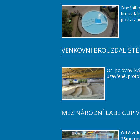
Dnešníh
brouzdal
postarán
VENKOVNÍ BROUZDALIŠTĚ 
Od poloviny kv
uzavřené, proto
MEZINÁRODNÍ LABE CUP 
Od čtvrt
33metrov