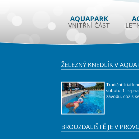
AQUAPARK
A
VNITŘNÍ ČÁST
LET
ŽELEZNÝ KNEDLÍK V AQU
Tradiční triatl
sobotu 1. srpna
závodu, což s s
BROUZDALIŠTĚ JE V PROV