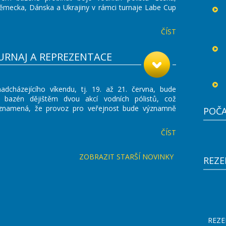
Německa, Dánska a Ukrajiny v rámci turnaje Labe Cup
ČÍST
URNAJ A REPREZENTACE
dcházejícího víkendu, tj. 19. až 21. června, bude
 bazén dějištěm dvou akcí vodních pólistů, což
znamená, že provoz pro veřejnost bude významně
POČA
ČÍST
ZOBRAZIT STARŠÍ NOVINKY
REZE
REZE