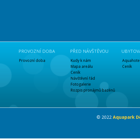
PROVOZNÍ DOBA
PŘED NÁVŠTĚVOU
UBYTOV
Provozní doba
Kudy k nám
Aquahotel
Mapa areálu
Ceník
Ceník
Návštěvní řád
Fotogalerie
Rozpis pronájmů bazénů
© 2022
Aquapark Dě