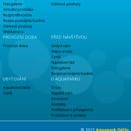
Fotogalerie
Dárkové poukazy
Virtuální prohlídka
Rozpis tělocvična
Rozpis pronájmů bazénů
Dárkové poukazy
Webkamera
PROVOZNÍ DOBA
PŘED NÁVŠTĚVOU
Provozní doba
Kudy k nám
Mapa areálu
Ceník
Návštěvní řád
Fotogalerie
Rozpis pronájmů bazénů
UBYTOVÁNÍ
O AQUAPARKU
Aquahotel Děčín
O nás
Ceník
Napiště nám
Ke stažení
Kontakty
Prohlášení o přístupnosti
Prohlášení o cookies
© 2022
Aquapark Děčín,