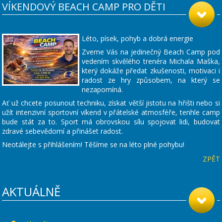
VÍKENDOVÝ BEACH CAMP PRO DĚTI
Léto, písek, pohyb a dobrá energie
Zveme Vás na jedinečný Beach Camp pod
vedením skvělého trenéra Michala Maška,
který dokáže předat zkušenosti, motivaci i
radost ze hry způsobem, na který se
nezapomíná.
Ať už chcete posunout techniku, získat větší jistotu na hřišti nebo si
užít intenzivní sportovní víkend v přátelské atmosféře, tenhle camp
bude stát za to. Sport má obrovskou sílu spojovat lidi, budovat
zdravé sebevědomí a přinášet radost.
Neotálejte s přihlášením! Těšíme se na léto plné pohybu!
ZPĚT
AKTUÁLNĚ