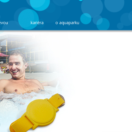
ěvou
kariéra
o aquaparku