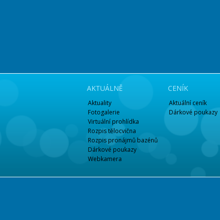
AKTUÁLNĚ
CENÍK
Aktuality
Aktuální ceník
Fotogalerie
Dárkové poukazy
Virtuální prohlídka
Rozpis tělocvična
Rozpis pronájmů bazénů
Dárkové poukazy
Webkamera