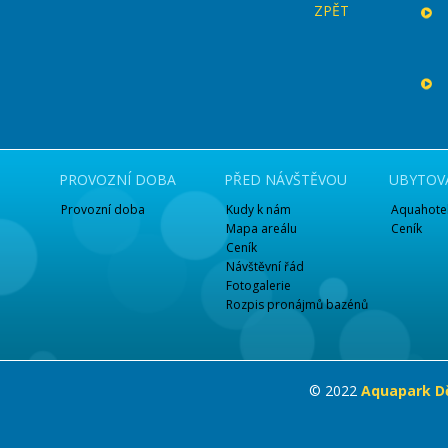
ZPĚT
PROVOZNÍ DOBA
PŘED NÁVŠTĚVOU
UBYTOV
Provozní doba
Kudy k nám
Aquahotel
Mapa areálu
Ceník
Ceník
Návštěvní řád
Fotogalerie
Rozpis pronájmů bazénů
© 2022
Aquapark Dě