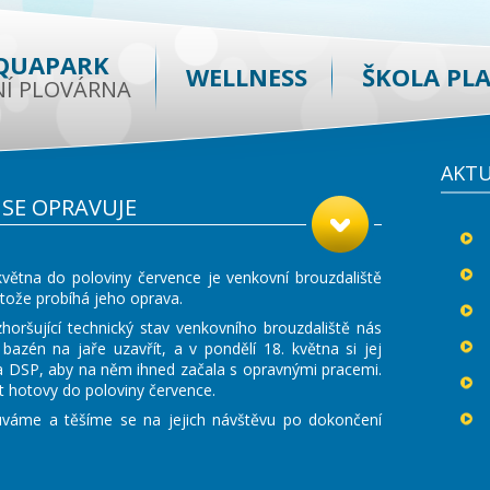
QUAPARK
WELLNESS
ŠKOLA PL
NÍ PLOVÁRNA
AKT
SE OPRAVUJE
větna do poloviny července je venkovní brouzdaliště
tože probíhá jeho oprava.
horšující technický stav venkovního brouzdaliště nás
 bazén na jaře uzavřít, a v pondělí 18. května si jej
a DSP, aby na něm ihned začala s opravnými pracemi.
t hotovy do poloviny července.
áme a těšíme se na jejich návštěvu po dokončení