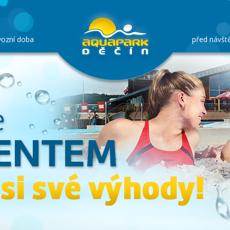
vozní doba
před návšt