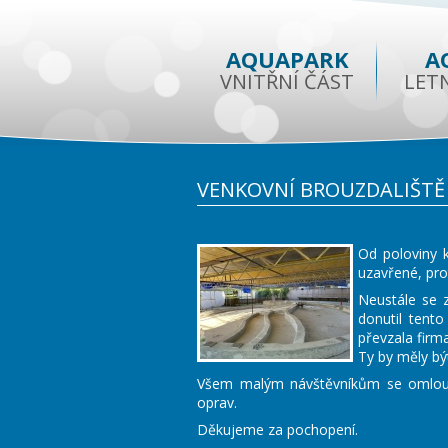
AQUAPARK
A
VNITŘNÍ ČÁST
LET
VENKOVNÍ BROUZDALIŠTĚ 
Od poloviny k
uzavřené, pro
Neustále se z
donutil tento
převzala firm
Ty by měly bý
Všem malým návštěvníkům se omlouv
oprav.
Děkujeme za pochopení.