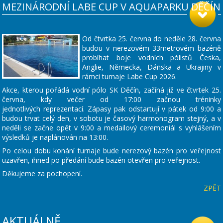
MEZINÁRODNÍ LABE CUP V AQUAPARKU DĚČÍN
Od čtvrtka 25. června do neděle 28. června
budou v nerezovém 33metrovém bazéně
probíhat boje vodních pólistů Česka,
Anglie, Německa, Dánska a Ukrajiny v
rámci turnaje Labe Cup 2026.
Akce, kterou pořádá vodní pólo SK Děčín, začíná již ve čtvrtek 25.
června, kdy večer od 17:00 začnou tréninky
jednotlivých reprezentací. Zápasy pak odstartují v pátek od 9:00 a
budou trvat celý den, v sobotu je časový harmonogram stejný, a v
neděli se začne opět v 9:00 a medailový ceremoniál s vyhlášením
výsledků je naplánován na 13:00.
Po celou dobu konání turnaje bude nerezový bazén pro veřejnost
uzavřen, ihned po předání bude bazén otevřen pro veřejnost.
Děkujeme za pochopení.
ZPĚT
AKTUÁLNĚ