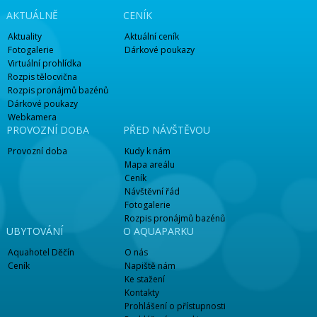
AKTUÁLNĚ
CENÍK
Aktuality
Aktuální ceník
Fotogalerie
Dárkové poukazy
Virtuální prohlídka
Rozpis tělocvična
Rozpis pronájmů bazénů
Dárkové poukazy
Webkamera
PROVOZNÍ DOBA
PŘED NÁVŠTĚVOU
Provozní doba
Kudy k nám
Mapa areálu
Ceník
Návštěvní řád
Fotogalerie
Rozpis pronájmů bazénů
UBYTOVÁNÍ
O AQUAPARKU
Aquahotel Děčín
O nás
Ceník
Napiště nám
Ke stažení
Kontakty
Prohlášení o přístupnosti